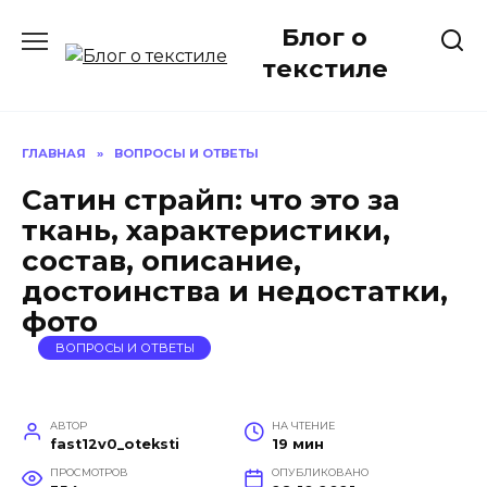
Перейти
Блог о
к
содержанию
текстиле
ГЛАВНАЯ
»
ВОПРОСЫ И ОТВЕТЫ
Сатин страйп: что это за
ткань, характеристики,
состав, описание,
достоинства и недостатки,
фото
ВОПРОСЫ И ОТВЕТЫ
АВТОР
НА ЧТЕНИЕ
fast12v0_oteksti
19 мин
ПРОСМОТРОВ
ОПУБЛИКОВАНО